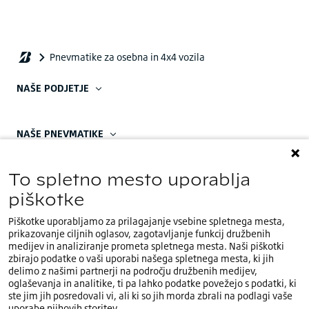
NAŠE PODJETJE
NAŠE PNEVMATIKE
To spletno mesto uporablja
piškotke
Piškotke uporabljamo za prilagajanje vsebine spletnega mesta,
OBRNITE SE NA NAS
prikazovanje ciljnih oglasov, zagotavljanje funkcij družbenih
medijev in analiziranje prometa spletnega mesta. Naši piškotki
Naša regionalna podružnica
zbirajo podatke o vaši uporabi našega spletnega mesta, ki jih
delimo z našimi partnerji na področju družbenih medijev,
Obrnite se na nas
oglaševanja in analitike, ti pa lahko podatke povežejo s podatki, ki
ste jim jih posredovali vi, ali ki so jih morda zbrali na podlagi vaše
Naš sedež EMEA:
uporabe njihovih storitev.