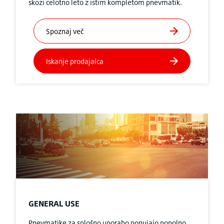
skozi celotno leto z istim kompletom pnevmatik.
GENERAL USE
Pnevmatike za splošno uporabo ponujajo popolno